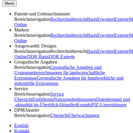
Menü
Patente und Gebrauchsmuster
Bereichsnavigation
Rechercheübersicht
Basis
Erweitert
Experte
M
Online
Marken
Bereichsnavigation
Rechercheübersicht
Basis
Erweitert
Experte
M
Online
Ausgewaehlt:
Designs
Bereichsnavigation
Rechercheübersicht
Basis
Erweitert
Experte
M
Online
DDR Basis
DDR Experte
Geografische Angaben
Bereichsnavigation
Geografische Angaben und
Ursprungsbezeichnungen für landwirtschaftliche
Erzeugnisse
Geografische Angaben für handwerkliche und
industrielle Erzeugnisse
Service
Bereichsnavigation
Service
Übersicht
Einführung
Nutzungsbedingungen
Datenbestand und
-aktualität im Überblick
Aktuelles
Kontakt
PIZ-Unterstützung
DPMA
kurier
Bereichsnavigation
Übersicht
Überwachungen
English
Kontakt