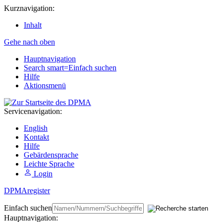
Kurznavigation:
Inhalt
Gehe nach oben
Hauptnavigation
Search smart=Einfach suchen
Hilfe
Aktionsmenü
Service
navigation:
English
Kontakt
Hilfe
Gebärdensprache
Leichte Sprache
Login
DPMA
register
Einfach suchen
Hauptnavigation: